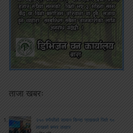
ताजा खबरः
२५० रुपैयाँको सामान किन्दा ग्राहकले जिते १०
लाखको बम्पर उपहार