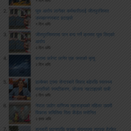
१ दिन अघि
घुस आरोप लागेका कर्मचारीलाई जीतपुरसिमरा
उपमहानगरबाट हटाइयो
१ दिन अघि
जीतपुरसिमरामा पान बन्द गर्ने क्रममा घुस लिएको
आरोप
२ दिन अघि
बारामा करेन्ट लागेर एक जनाको मृत्यु
२ दिन अघि
ढल्केबर ट्रमा सेन्टरबारे विवाद बढेपछि स्वास्थ्य
मन्त्रीको स्पष्टीकरण, योजना नहटाइएको दाबी
२ दिन अघि
नेपाल उद्योग वाणिज्य महासङ्घको महिला उद्यमी
विकास समितिमा रिता कँडेल मनोनित
२ हप्ता अघि
सुनसरी घटनापछि सुरक्षा संयन्त्रमा व्यापक हेरफेर,