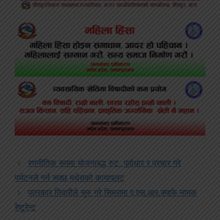
रणनीतिक रूपमा योजनाबद्ध रुट, पूर्वाधार र प्रचार गरे
पर्यटनले गर्न सक्छ मधेसको कायापलट
पत्रकार तिवारीले सुरु गरे सिमरामा ए.एस.आर.क्याफे नामक
रेष्टुरेन्ट