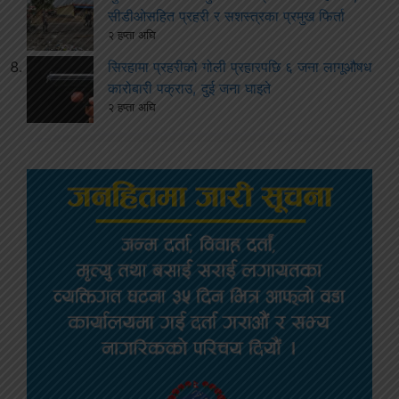
सीडीओसहित प्रहरी र सशस्त्रका प्रमुख फिर्ता
२ हप्ता अघि
सिरहामा प्रहरीको गोली प्रहारपछि ६ जना लागूऔषध
कारोबारी पक्राउ, दुई जना घाइते
२ हप्ता अघि