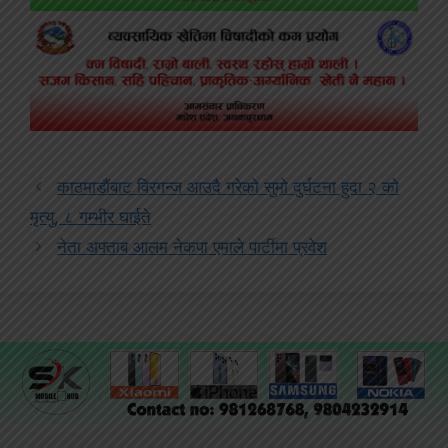
काठमाडौंबाट विरगन्ज आउदै गरेको सुमो दुर्घटना हुदा २ को
मृत्यु, ८ गम्भीर घाईते
नेता अफ्ताब आलम नेकपा एमाले पार्टीमा प्रवेश