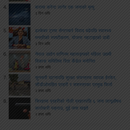
बारामा करेन्ट लागेर एक जनाको मृत्यु
३ दिन अघि
ढल्केबर ट्रमा सेन्टरबारे विवाद बढेपछि स्वास्थ्य
मन्त्रीको स्पष्टीकरण, योजना नहटाइएको दाबी
३ दिन अघि
नेपाल उद्योग वाणिज्य महासङ्घको महिला उद्यमी
विकास समितिमा रिता कँडेल मनोनित
२ हप्ता अघि
सुनसरी घटनापछि सुरक्षा संयन्त्रमा व्यापक हेरफेर,
सीडीओसहित प्रहरी र सशस्त्रका प्रमुख फिर्ता
२ हप्ता अघि
सिरहामा प्रहरीको गोली प्रहारपछि ६ जना लागूऔषध
कारोबारी पक्राउ, दुई जना घाइते
२ हप्ता अघि