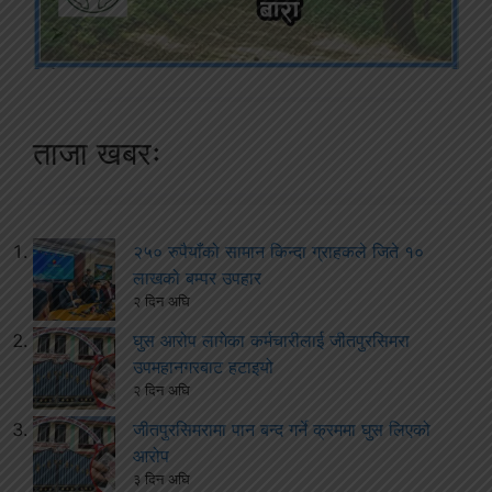
ताजा खबरः
२५० रुपैयाँको सामान किन्दा ग्राहकले जिते १०
लाखको बम्पर उपहार
२ दिन अघि
घुस आरोप लागेका कर्मचारीलाई जीतपुरसिमरा
उपमहानगरबाट हटाइयो
२ दिन अघि
जीतपुरसिमरामा पान बन्द गर्ने क्रममा घुस लिएको
आरोप
३ दिन अघि