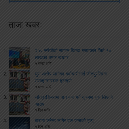
ताजा खबरः
२५० रुपैयाँको सामान किन्दा ग्राहकले जिते १०
लाखको बम्पर उपहार
५ घण्टा अघि
घुस आरोप लागेका कर्मचारीलाई जीतपुरसिमरा
उपमहानगरबाट हटाइयो
५ घण्टा अघि
जीतपुरसिमरामा पान बन्द गर्ने क्रममा घुस लिएको
आरोप
१ दिन अघि
बारामा करेन्ट लागेर एक जनाको मृत्यु
१ दिन अघि