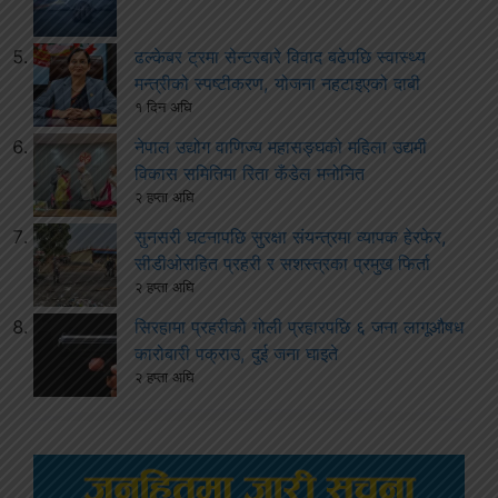
ढल्केबर ट्रमा सेन्टरबारे विवाद बढेपछि स्वास्थ्य
मन्त्रीको स्पष्टीकरण, योजना नहटाइएको दाबी
१ दिन अघि
नेपाल उद्योग वाणिज्य महासङ्घको महिला उद्यमी
विकास समितिमा रिता कँडेल मनोनित
२ हप्ता अघि
सुनसरी घटनापछि सुरक्षा संयन्त्रमा व्यापक हेरफेर,
सीडीओसहित प्रहरी र सशस्त्रका प्रमुख फिर्ता
२ हप्ता अघि
सिरहामा प्रहरीको गोली प्रहारपछि ६ जना लागूऔषध
कारोबारी पक्राउ, दुई जना घाइते
२ हप्ता अघि