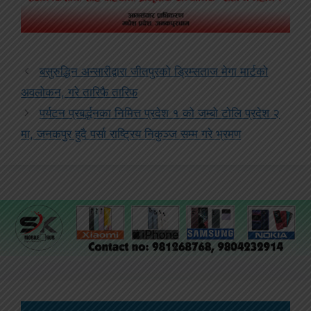
बसुरुद्धिन अन्सारीद्वारा जीतपुरको ड्रिम्सताज मेगा मार्टको
अवलोकन, गरे तारिफै तारिफ
पर्यटन प्रबर्द्धनका निमित्त प्रदेश १ को जम्बो टोलि प्रदेश २
मा, जनकपुर हुदै पर्सा राष्ट्रिय निकुञ्ज सम्म गरे भ्रमण