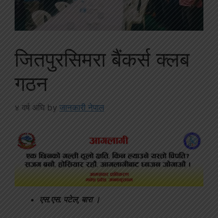
जितपुरसिमरा बैंकर्स क्लब
गठन
४ वर्ष अघि
by
जानकारी नेपाल
एस.एस. पटेल, बारा ।