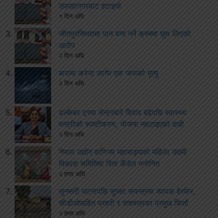
उपमहानगरबाट हटाइयो
१ दिन अघि
जीतपुरसिमरामा पान बन्द गर्ने क्रममा घुस लिएको
आरोप
२ दिन अघि
बारामा करेन्ट लागेर एक जनाको मृत्यु
२ दिन अघि
ढल्केबर ट्रमा सेन्टरबारे विवाद बढेपछि स्वास्थ्य
मन्त्रीको स्पष्टीकरण, योजना नहटाइएको दाबी
२ दिन अघि
नेपाल उद्योग वाणिज्य महासङ्घको महिला उद्यमी
विकास समितिमा रिता कँडेल मनोनित
२ हप्ता अघि
सुनसरी घटनापछि सुरक्षा संयन्त्रमा व्यापक हेरफेर,
सीडीओसहित प्रहरी र सशस्त्रका प्रमुख फिर्ता
२ हप्ता अघि