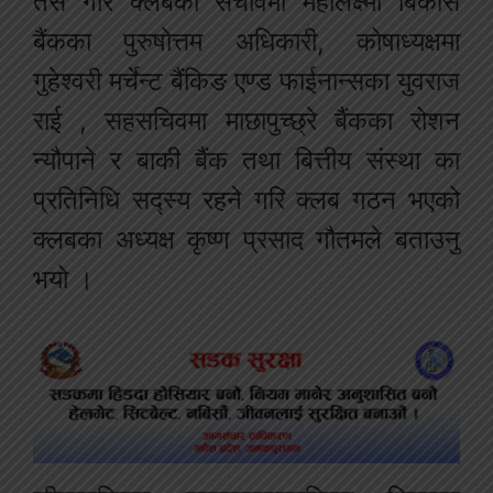
तेसै गरि क्लबको सचीवमा महालक्ष्मी बिकास
बैंकका पुरुषोत्तम अधिकारी, कोषाध्यक्षमा
गुहेश्वरी मर्चेन्ट बैंकिङ एण्ड फाईनान्सका युवराज
राई , सहसचिवमा माछापुच्छ्रे बैंकका रोशन
न्यौपाने र बाकी बैंक तथा बित्तीय संस्था का
प्रतिनिधि सद्स्य रहने गरि क्लब गठन भएको
क्लबका अध्यक्ष कृष्ण प्रसाद गौतमले बताउनु
भयो ।