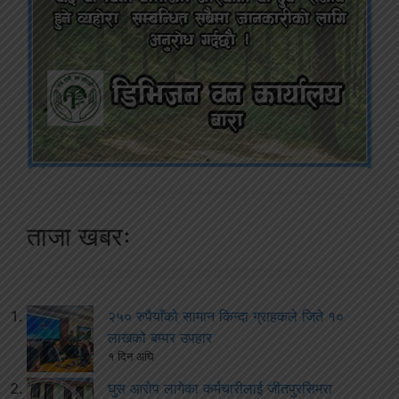
ताजा खबरः
२५० रुपैयाँको सामान किन्दा ग्राहकले जिते १०
लाखको बम्पर उपहार
१ दिन अघि
घुस आरोप लागेका कर्मचारीलाई जीतपुरसिमरा