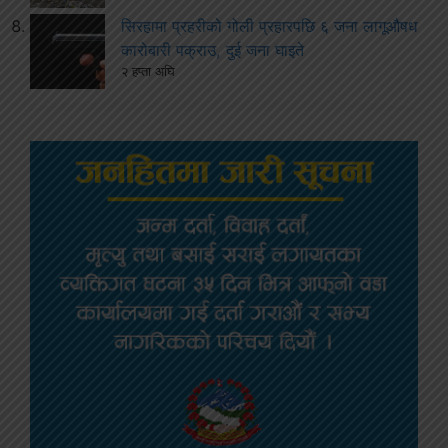
सिरहामा प्रहरीको गोली प्रहारपछि ६ जना लागूऔषध
कारोबारी पक्राउ, दुई जना घाइते
२ हप्ता अघि