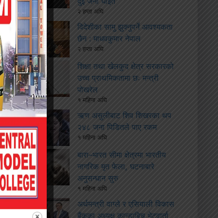
दुई जना घाइते
२ हप्ता अघि
विदेशीका सामु झुक्नुपर्ने आवश्यकता
छैन : माधवकुमार नेपाल
२ हप्ता अघि
शिक्षा तथा खेलकुद क्षेत्र सरकारको
उच्च प्राथमिकतामा छः मन्त्री
पोखरेल
१ महिना अघि
ऋण असुलीबाट शिव शिखरका थप
२४८ जना पिडितले पाए रकम
१ महिना अघि
बारा–भारत सीमा क्षेत्रमा भारतीय
नागरिक मृत फेला, घटनाबारे
अनुसन्धान सुरु
१ महिना अघि
अर्थमन्त्री वाग्ले र एसियाली विकास
बैंकका अध्यक्ष कान्डाबिच भेटवार्ता