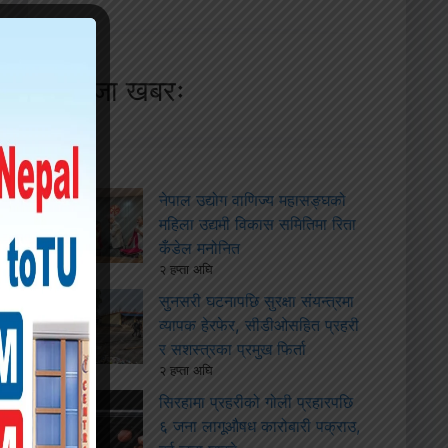
ताजा खबरः
नेपाल उद्योग वाणिज्य महासङ्घको
महिला उद्यमी विकास समितिमा रिता
कँडेल मनोनित
२ हप्ता अघि
सुनसरी घटनापछि सुरक्षा संयन्त्रमा
व्यापक हेरफेर, सीडीओसहित प्रहरी
र सशस्त्रका प्रमुख फिर्ता
२ हप्ता अघि
सिरहामा प्रहरीको गोली प्रहारपछि
६ जना लागूऔषध कारोबारी पक्राउ,