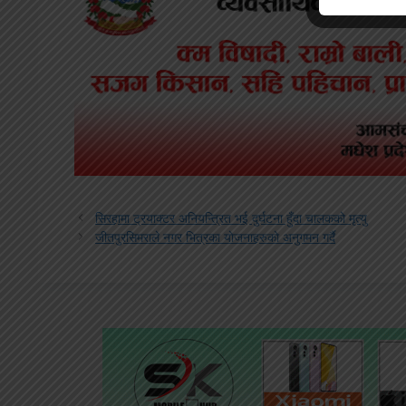
सिरहामा ट्रयाक्टर अनियन्त्रित भई दुर्घटना हुँदा चालकको मृत्यु
जीतपुरसिमराले नगर भित्रका याेजनाहरुकाे अनुगमन गर्दै