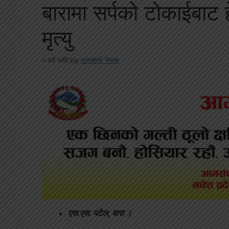
बारामा सर्पको टोकाईबाट 
मृत्यु
५ वर्ष अघि
by
जानकारी नेपाल
एस.एस. पटेल, बारा ।