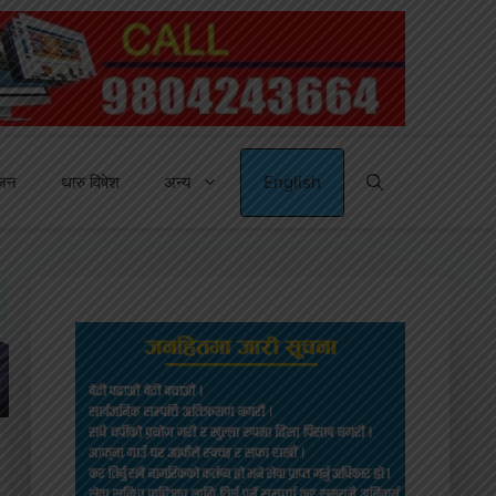
्जन
थारु विषेश
अन्य
English