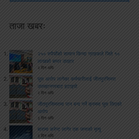
ताजा खबरः
२५० रुपैयाँको सामान किन्दा ग्राहकले जिते १०
लाखको बम्पर उपहार
२ दिन अघि
घुस आरोप लागेका कर्मचारीलाई जीतपुरसिमरा
उपमहानगरबाट हटाइयो
२ दिन अघि
जीतपुरसिमरामा पान बन्द गर्ने क्रममा घुस लिएको
आरोप
३ दिन अघि
बारामा करेन्ट लागेर एक जनाको मृत्यु
३ दिन अघि