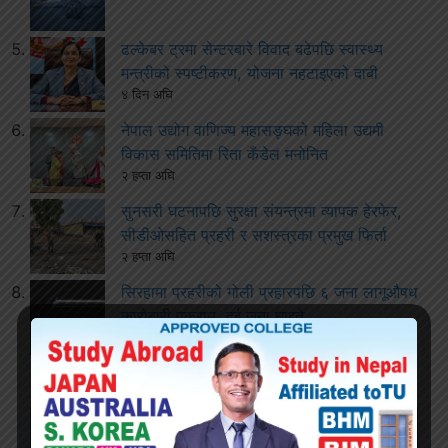
ढल्केबर ट्रमा सेन्टरबारे विवाद बढेपछि स्वास्थ्य
मन्त्रीको स्पष्टीकरण, योजना नहटाइएको दाबी
४ दिन अघि
नेपाल उद्योग वाणिज्य महासङ्घको महिला उद्यमी
विकास समितिमा रिता कँडेल मनोनित
२ हप्ता अघि
सुनसरी घटनापछि सुरक्षा संयन्त्रमा व्यापक हेरफेर,
सीडीओसहित प्रहरी र सशस्त्रका प्रमुख फिर्ता
२ हप्ता अघि
सिरहामा प्रहरीको गोली प्रहारपछि ६ जना लागूऔषध
कारोबारी पक्राउ, दुई जना घाइते
२ हप्ता अघि