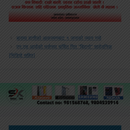
बारामा हात्तीको आक्रमणबाट १ जनाको ज्यान गयो
एन.एस आर्याको भर्सनमा चर्चित गित “बिरानो” सार्वजनिक
[भिडियो सहित]