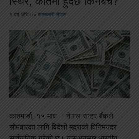
स्थिर, कतिमा हुँदैछ किनबेच?
३ वर्ष अघि
by
जानकारी नेपाल
काठमाडौं, १५ माघ । नेपाल राष्ट्र बैंकले
सोमबारका लागि विदेशी मुद्राको विनिमयदर
सार्वजनिक गरेको छ। जसअनुसार भारतीय