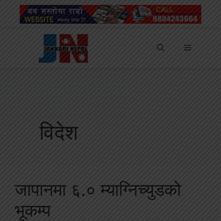
Skip
to
content
Menu
विदेश
जापानमा ६.० म्याग्निच्युडको
भूकम्प