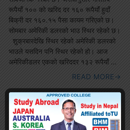
रूपैयाँ १०० को खरिद दर १६० रूपैयाँ हुदाँ
बिक्री दर १६०.१५ पैसा कायम गरिएको छ।
सोमबार अमेरिकी डलरको भाउ स्थिर रहेको छ।
शुक्रबारदेखि स्थिर रहेको अमेरिकी डलरको
भाउले यसदिन पनि स्थिर रहेको हो। आज
अमेरिकीडलर एकको खरिददर १३२ रूपैयाँ …
READ MORE
बिश्वको सबैभन्दा ठुलो रेल्वे