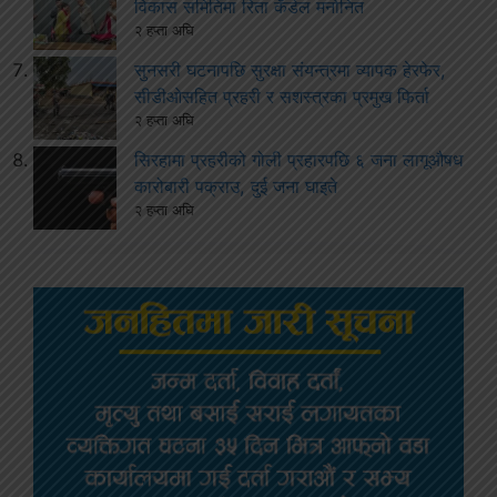
विकास समितिमा रिता कँडेल मनोनित
२ हप्ता अघि
सुनसरी घटनापछि सुरक्षा संयन्त्रमा व्यापक हेरफेर,
सीडीओसहित प्रहरी र सशस्त्रका प्रमुख फिर्ता
२ हप्ता अघि
सिरहामा प्रहरीको गोली प्रहारपछि ६ जना लागूऔषध
कारोबारी पक्राउ, दुई जना घाइते
२ हप्ता अघि