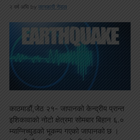
२ वर्ष अघि
by
जानकारी नेपाल
काठमाडौं,जेठ २१- जापानको केन्द्रीय प्रान्त
इशिकावाको नोटो क्षेत्रमा सोमबार बिहान ६.०
म्याग्निच्युडको भूकम्प गएको जापानको छ ।