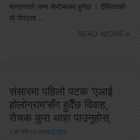
सन्तानको जन्म सेप्टेम्बरमा हुनेछ । दीपिकाको
यो पोस्टमा …
READ MORE
संसारमा पहिलो पटक ‘एआई
होलोग्राम’सँग हुदैँछ विवाह,
राेचक कुरा थाहा पाउनुहाेस्
२ वर्ष अघि
by
जानकारी नेपाल