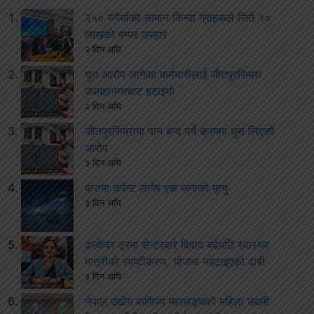
२५० रुपैयाँको सामान किन्दा ग्राहकले जिते १०
लाखको बम्पर उपहार
२ दिन अघि
घुस आरोप लागेका कर्मचारीलाई जीतपुरसिमरा
उपमहानगरबाट हटाइयो
२ दिन अघि
जीतपुरसिमरामा पान बन्द गर्ने क्रममा घुस लिएको
आरोप
३ दिन अघि
बारामा करेन्ट लागेर एक जनाको मृत्यु
३ दिन अघि
ढल्केबर ट्रमा सेन्टरबारे विवाद बढेपछि स्वास्थ्य
मन्त्रीको स्पष्टीकरण, योजना नहटाइएको दाबी
३ दिन अघि
नेपाल उद्योग वाणिज्य महासङ्घको महिला उद्यमी