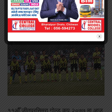
कपमा आर्मीको सान्दार जित
५ वर्ष अघि
by
जानकारी नेपाल
११औँ जीतपुरसिमरा गोल्ड कप २०७७ मा आज