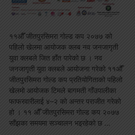
११औँ जीतपुरसिमरा गोल्ड कप २०७७ को
पहिलो खेलमा आयोजक क्लब नव जनजागृती
युवा क्लबले जित हाँत पारेको छ । नव
जनजागृती युवा क्लबले आयोजना गरेको ११औँ
जीतपुरसिमरा गोल्ड कप प्रतियोगिताको पहिलो
खेलमो आयोजक टिमले बागमती गाँउपालीका
फाफरवारीलाई ४–२ को अन्तर पराजीत गरेको
हो । ११ औँ जीतपुरसिमरा गोल्ड कप २०७७
साँझका समयमा सञ्चालन भइरहेको छ …