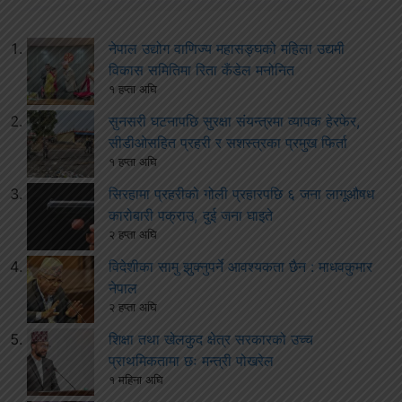
नेपाल उद्योग वाणिज्य महासङ्घको महिला उद्यमी
विकास समितिमा रिता कँडेल मनोनित
१ हप्ता अघि
सुनसरी घटनापछि सुरक्षा संयन्त्रमा व्यापक हेरफेर,
सीडीओसहित प्रहरी र सशस्त्रका प्रमुख फिर्ता
१ हप्ता अघि
सिरहामा प्रहरीको गोली प्रहारपछि ६ जना लागूऔषध
कारोबारी पक्राउ, दुई जना घाइते
२ हप्ता अघि
विदेशीका सामु झुक्नुपर्ने आवश्यकता छैन : माधवकुमार
नेपाल
२ हप्ता अघि
शिक्षा तथा खेलकुद क्षेत्र सरकारको उच्च
प्राथमिकतामा छः मन्त्री पोखरेल
१ महिना अघि