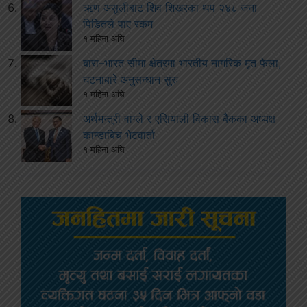
ऋण असुलीबाट शिव शिखरका थप २४८ जना
पिडितले पाए रकम
१ महिना अघि
बारा–भारत सीमा क्षेत्रमा भारतीय नागरिक मृत फेला,
घटनाबारे अनुसन्धान सुरु
१ महिना अघि
अर्थमन्त्री वाग्ले र एसियाली विकास बैंकका अध्यक्ष
कान्डाबिच भेटवार्ता
१ महिना अघि