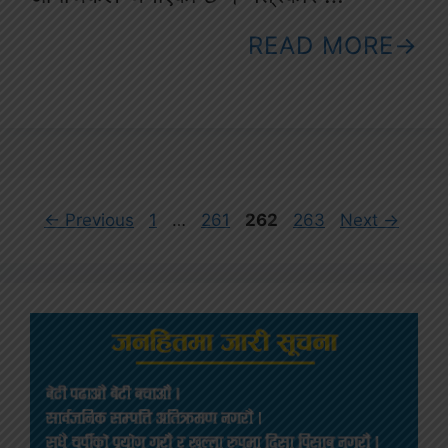
READ MORE
Page
Page
Page
Page
←
Previous
1
…
261
262
263
Next
→