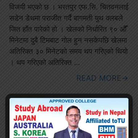
विजयी भएको छ । भरतपुर एफ.सि. चितवनलाई
सडेन डेथमा पराजीत गर्दै बागमती युथ क्लबले
जित हाँत पारेको हो । खेलको निर्धारित ९० औँ
मिनेटमा दुबै टिमबाट गोल हुन नसकेपछि खेलमा
अतिरिक्त ३० मिनेटको समय थप गरिएको थियो
। थप गरिएको अतिरिक्त …
READ MORE
११औँ जीतपुरसिमरा गोल्ड